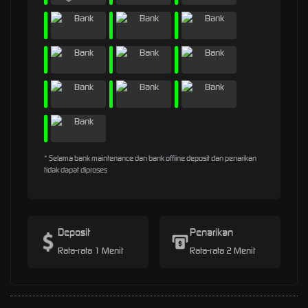
* Selama bank maintenance dan bank offline deposit dan penarikan
tidak dapat diproses
Deposit
Penarikan
Rata-rata 1 Menit
Rata-rata 2 Menit