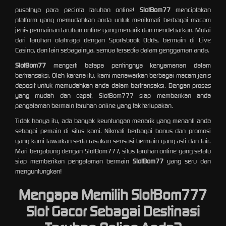
pusatnya para pecinta taruhan online!
SlotBom77
menciptakan
platform yang memudahkan anda untuk menikmati berbagai macam
jenis permainan taruhan online yang menarik dan mendebarkan. Mulai
dari taruhan olahraga dengan Sportsbook Odds, bermain di Live
Casino, dan lain sebagainya, semua tersedia dalam genggaman anda.
SlotBom77
mengerti betapa pentingnya kenyamanan dalam
bertransaksi. Oleh karena itu, kami menawarkan berbagai macam jenis
deposit untuk memudahkan anda dalam bertransaksi. Dengan proses
yang mudah dan cepat, SlotBom777 siap memberikan anda
pengalaman bermain taruhan online yang tak terlupakan.
Tidak hanya itu, ada banyak keuntungan menarik yang menanti anda
sebagai pemain di situs kami. Nikmati berbagai bonus dan promosi
yang kami tawarkan serta rasakan sensasi bermain yang asli dan fair.
Mari bergabung dengan SlotBom777, situs taruhan online yang selalu
siap memberikan pengalaman bermain
SlotBom77
yang seru dan
menguntungkan!
Mengapa Memilih SlotBom777
Slot Gacor Sebagai Destinasi