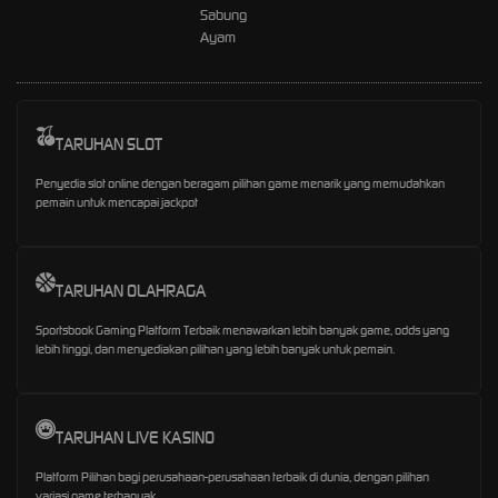
Sabung
Ayam
TARUHAN SLOT
Penyedia slot online dengan beragam pilihan game menarik yang memudahkan
pemain untuk mencapai jackpot
TARUHAN OLAHRAGA
Sportsbook Gaming Platform Terbaik menawarkan lebih banyak game, odds yang
lebih tinggi, dan menyediakan pilihan yang lebih banyak untuk pemain.
TARUHAN LIVE KASINO
Platform Pilihan bagi perusahaan-perusahaan terbaik di dunia, dengan pilihan
variasi game terbanyak