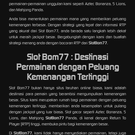
permainan-permainan unggulan kami seperti Aztec Bonanza, 5 Lions,
dan Mahjong Panda.
Anda bisa menentukan permainan mana yang memberikan peluang
kemenangan terbesar. Dengan strategi yang tepat dan informasi RTP
yang akurat dari Slot Bom77, anda berada satu langkah lebih dekat
untuk meraih jackpot besar. Bergabunglah dengan kami dan buatlah
strategi menang anda dengan bocoran RTP dari
SlotBom77
.
Slot Bom77 : Destinasi
Permainan dengan Peluang
Kemenangan Tertinggi
Slot Bom77 bukan hanya situs taruhan online biasa, kami adalah
destinasi para pemain yang berambisi mengumpulkan kemenangan
besar. Situs kami merupakan rumah bagi permainan dengan peluang
kemenangan tertinggi, memberikan anda kesempatan untuk pulang
dengan jackpot yang luar biasa. Slot gacor seperti Aztec Bonanza, 5
Lions, dan Mahjong
SlotBom77
Panda, di kenal dengan Return To
Player (RTP) tinggi, membuka pintu bagi kemenangan besar.
Di
SlotBom77
, kami tidak hanya menyediakan permainan, tetapi juga