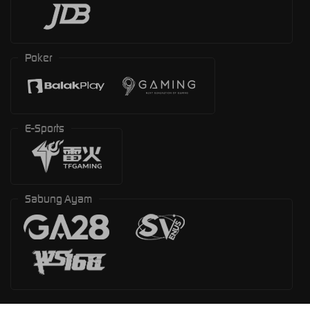
Poker
E-Sports
Sabung Ayam