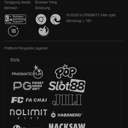
Tanggung Jawab
Browser Yang
Bermain
Didukung
©2026 SLOTBOM77. Hak cipta
dilindungi | 18+
Platform Penyedia Layanan
Slots