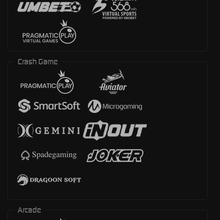
Crash Game
Arcade