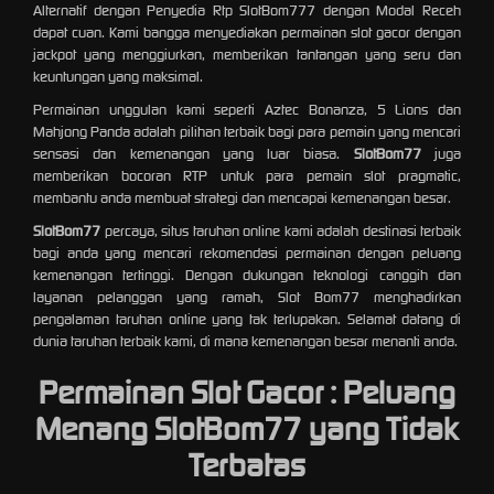
Alternatif dengan Penyedia Rtp SlotBom777 dengan Modal Receh
dapat cuan.
Kami bangga menyediakan permainan slot gacor dengan
jackpot yang menggiurkan, memberikan tantangan yang seru dan
keuntungan yang maksimal.
Permainan unggulan kami seperti Aztec Bonanza, 5 Lions dan
Mahjong Panda adalah pilihan terbaik bagi para pemain yang mencari
sensasi dan kemenangan yang luar biasa.
SlotBom77
juga
memberikan bocoran RTP untuk para pemain slot pragmatic,
membantu anda membuat strategi dan mencapai kemenangan besar.
SlotBom77
percaya, situs taruhan online kami adalah destinasi terbaik
bagi anda yang mencari rekomendasi permainan dengan peluang
kemenangan tertinggi. Dengan dukungan teknologi canggih dan
layanan pelanggan yang ramah, Slot Bom77 menghadirkan
pengalaman taruhan online yang tak terlupakan. Selamat datang di
dunia taruhan terbaik kami, di mana kemenangan besar menanti anda.
Permainan Slot Gacor : Peluang
Menang SlotBom77 yang Tidak
Terbatas