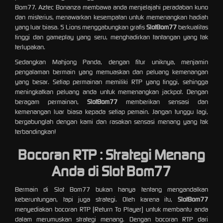
Bom77. Aztec Bonanza membawa anda menjelajahi peradaban kuno
dan misterius, menawarkan kesempatan untuk memenangkan hadiah
yang luar biasa. 5 Lions menggabungkan grafis
SlotBom77
berkualitas
tinggi dan gameplay yang seru, menghadirkan tantangan yang tak
terlupakan.
Sedangkan Mahjong Panda, dengan fitur uniknya, menjamin
pengalaman bermain yang memuaskan dan peluang kemenangan
yang besar. Setiap permainan memiliki RTP yang tinggi, sehingga
meningkatkan peluang anda untuk memenangkan jackpot. Dengan
beragam permainan,
SlotBom77
memberikan sensasi dan
kemenangan luar biasa kepada setiap pemain. Jangan tunggu lagi,
bergabunglah dengan kami dan rasakan sensasi menang yang tak
terbandingkan!
Bocoran RTP : Strategi Menang
Anda di Slot Bom77
Bermain di Slot Bom77 bukan hanya tentang mengandalkan
keberuntungan, tapi juga strategi. Oleh karena itu,
SlotBom77
menyediakan bocoran RTP (Return To Player) untuk membantu anda
dalam merumuskan strategi menang. Dengan bocoran RTP dari