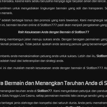
s transaksi, karena kami selalu berusaha menjaga agar berjalan aman dan lancar.
komitmen untuk menyediakan lingkungan bermain yang adil dan transparan. 
 menarik.
7
adalah berbagai bonus dan promosi yang kami tawarkan. Kami menghargai se
 ini, bermain taruhan online di SlotBom777 pasti akan menjadi pengalaman yang 
Raih Kesuksesan Anda dengan Bermain di SlotBom77
tentang membangun jalan menuju sukses anda. Dengan beragam permainan yan
enikmati prosesnya. Tidak peduli apakah anda seorang pemula yang bersemanga
bantu anda memaksimalkan peluang anda untuk sukses. Lebih dari itu,
SlotBo
alah hasil dari keterampilan dan strategi anda.
ari ini dan mulailah meraih kesuksesan anda dengan bermain di SlotBom777. K
ara Bermain dan Menangkan Taruhan Anda di
emenangkan taruhan anda di
SlotBom77
. Kami menyediakan petunjuk dan pandu
 Odds hingga Live Casino, setiap permainan memiliki tata caranya sendiri yang u
erbagai jenis olahraga dan kompetisi dari seluruh dunia. Anda perlu memahami