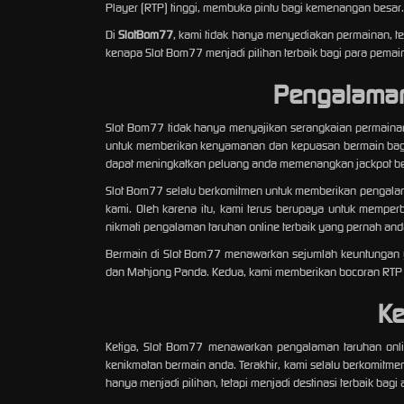
Player (RTP) tinggi, membuka pintu bagi kemenangan besar.
Di
SlotBom77
, kami tidak hanya menyediakan permainan, 
kenapa Slot Bom77 menjadi pilihan terbaik bagi para pema
Pengalaman
Slot Bom77 tidak hanya menyajikan serangkaian permainan s
untuk memberikan kenyamanan dan kepuasan bermain bagi p
dapat meningkatkan peluang anda memenangkan jackpot be
Slot Bom77 selalu berkomitmen untuk memberikan pengala
kami. Oleh karena itu, kami terus berupaya untuk mempe
nikmati pengalaman taruhan online terbaik yang pernah and
Bermain di Slot Bom77 menawarkan sejumlah keuntungan yan
dan Mahjong Panda. Kedua, kami memberikan bocoran RTP
Ke
Ketiga, Slot Bom77 menawarkan pengalaman taruhan onli
kenikmatan bermain anda. Terakhir, kami selalu berkomit
hanya menjadi pilihan, tetapi menjadi destinasi terbaik ba