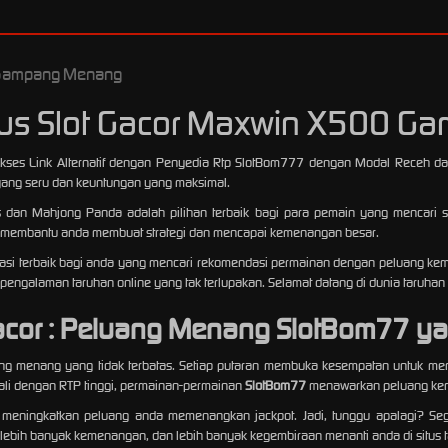
0 Gampang Menang
itus Slot Gacor Maxwin X500 
es Link Alternatif dengan Penyedia Rtp SlotBom777 dengan Modal Receh da
yang seru dan keuntungan yang maksimal.
s dan Mahjong Panda adalah pilihan terbaik bagi para pemain yang mencari 
, membantu anda membuat strategi dan mencapai kemenangan besar.
inasi terbaik bagi anda yang mencari rekomendasi permainan dengan peluang ke
ngalaman taruhan online yang tak terlupakan. Selamat datang di dunia taruhan
acor : Peluang Menang SlotBom77 ya
ang menang yang tidak terbatas. Setiap putaran membuka kesempatan untuk m
kali dengan RTP tinggi, permainan-permainan
SlotBom77
menawarkan peluang kem
tuk meningkatkan peluang anda memenangkan jackpot. Jadi, tunggu apalagi? S
 lebih banyak kemenangan, dan lebih banyak kegembiraan menanti anda di situs 