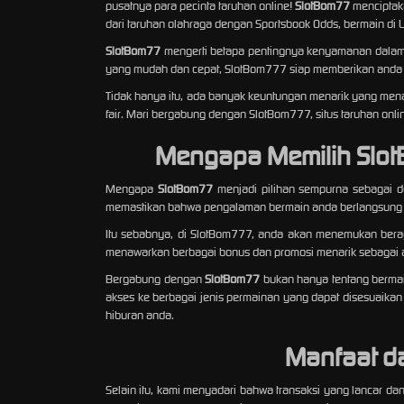
pusatnya para pecinta taruhan online!
SlotBom77
menciptak
dari taruhan olahraga dengan Sportsbook Odds, bermain di 
SlotBom77
mengerti betapa pentingnya kenyamanan dalam 
yang mudah dan cepat, SlotBom777 siap memberikan anda p
Tidak hanya itu, ada banyak keuntungan menarik yang menan
fair. Mari bergabung dengan SlotBom777, situs taruhan on
Mengapa Memilih Slot
Mengapa
SlotBom77
menjadi pilihan sempurna sebagai d
memastikan bahwa pengalaman bermain anda berlangsung d
Itu sebabnya, di SlotBom777, anda akan menemukan berag
menawarkan berbagai bonus dan promosi menarik sebagai apr
Bergabung dengan
SlotBom77
bukan hanya tentang bermai
akses ke berbagai jenis permainan yang dapat disesuaikan
hiburan anda.
Manfaat d
Selain itu, kami menyadari bahwa transaksi yang lancar d