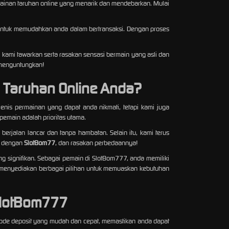
inan taruhan online yang menarik dan mendebarkan. Mulai
 untuk memudahkan anda dalam bertransaksi. Dengan proses
 kami tawarkan serta rasakan sensasi bermain yang asli dan
menguntungkan!
 Taruhan Online Anda?
enis permainan yang dapat anda nikmati, tetapi kami juga
main adalah prioritas utama.
jalan lancar dan tanpa hambatan. Selain itu, kami terus
ne dengan
SlotBom77
, dan rasakan perbedaannya!
g signifikan. Sebagai pemain di SlotBom777, anda memiliki
mi menyediakan berbagai pilihan untuk memuaskan kebutuhan
SlotBom777
de deposit yang mudah dan cepat, memastikan anda dapat