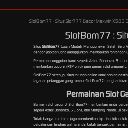
SlotBom77 - Situs Slot777 Gacor Maxwin X50
SlotBom77 : S
Situs
SlotBom77
Login Mudah Menggunakan Salah Satu Aks
dengan jackpot yang menggiurkan, memberikan tantangan 
Permainan unggulan kami seperti Aztec Bonanza, 5 Lion
memberikan bocoran RTP untuk para pemain slot pragmatic
SlotBom77
percaya, situs taruhan online kami adalah dest
layanan pelanggan yang ramah, Slot Bom77 menghadirkan pe
Permainan Slot G
Bermain slot gacor di Slot Bom77 memberikan anda pelu
seperti Aztec Bonanza, 5 Lions, dan Mahjong Panda. Di be
Tidak hanya itu, kami juga memberikan tip dan trik un
petualangan taruhan online anda. Lebih banyak permainan,