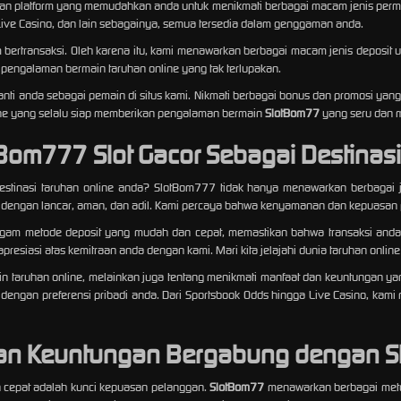
an platform yang memudahkan anda untuk menikmati berbagai macam jenis perma
Live Casino, dan lain sebagainya, semua tersedia dalam genggaman anda.
bertransaksi. Oleh karena itu, kami menawarkan berbagai macam jenis deposit
engalaman bermain taruhan online yang tak terlupakan.
ti anda sebagai pemain di situs kami. Nikmati berbagai bonus dan promosi yang
line yang selalu siap memberikan pengalaman bermain
SlotBom77
yang seru dan 
Bom777 Slot Gacor Sebagai Destinasi
estinasi taruhan online anda? SlotBom777 tidak hanya menawarkan berbagai j
engan lancar, aman, dan adil. Kami percaya bahwa kenyamanan dan kepuasan pe
am metode deposit yang mudah dan cepat, memastikan bahwa transaksi anda ber
esiasi atas kemitraan anda dengan kami. Mari kita jelajahi dunia taruhan onli
n taruhan online, melainkan juga tentang menikmati manfaat dan keuntungan yan
 dengan preferensi pribadi anda. Dari Sportsbook Odds hingga Live Casino, ka
an Keuntungan Bergabung dengan 
an cepat adalah kunci kepuasan pelanggan.
SlotBom77
menawarkan berbagai meto