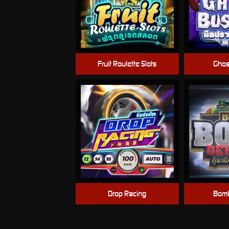
Fruit Roulette Slots
Ghos
Drop Racing
Bomb