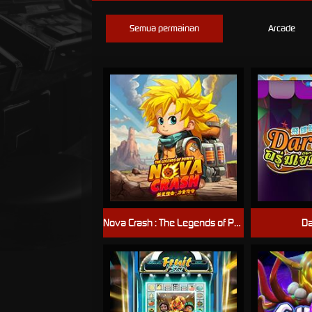
Semua permainan
Arcade
Nova Crash : The Legends of Power
Da