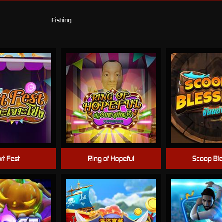
Fishing
rt Fest
Ring of Hopeful
Scoop Bl