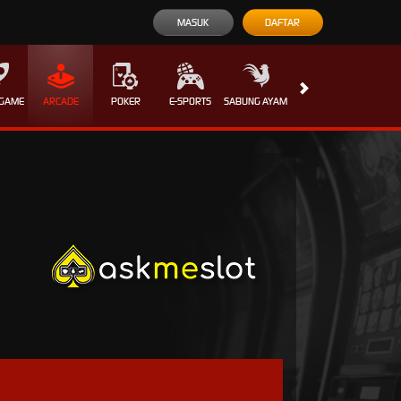
MASUK
DAFTAR
 GAME
ARCADE
POKER
E-SPORTS
SABUNG AYAM
PROMOSI